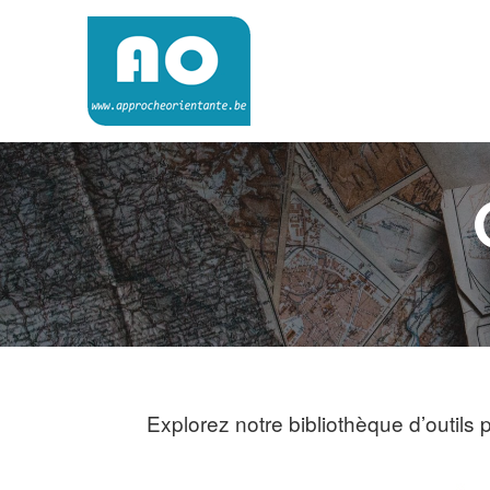
Skip
to
content
Approche Orientante
VERS UNE ÉCOLE RÉELLEMENT ORIENTANTE
Explorez notre bibliothèque d’outils