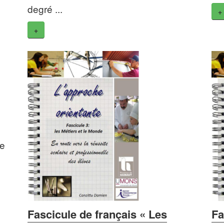
degré ...
+
+
de
Fascicule de français « Les
Fa