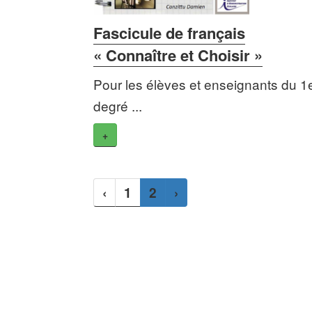
Fascicule de français
« Connaître et Choisir »
Pour les élèves et enseignants du 1
degré ...
+
‹
1
2
›