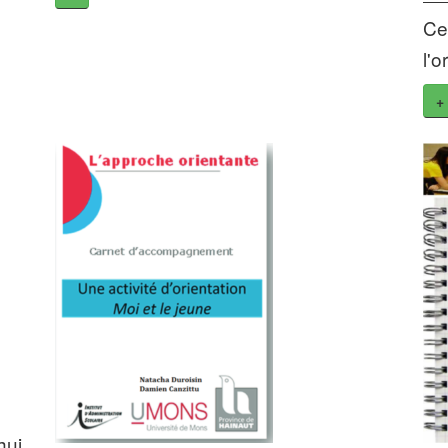
Ce
l'
+
hui