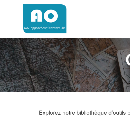
Skip
to
content
Approche Orientante
VERS UNE ÉCOLE RÉELLEMENT ORIENTANTE
Explorez notre bibliothèque d’outils