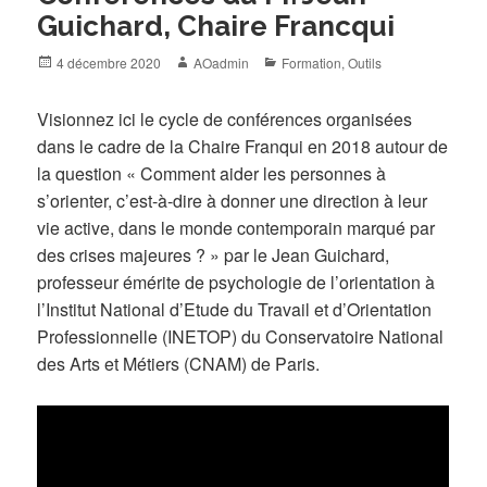
Guichard, Chaire Francqui
Posted
Author
Categories
4 décembre 2020
AOadmin
Formation
,
Outils
on
Visionnez ici le cycle de conférences organisées
dans le cadre de la Chaire Franqui en 2018 autour de
la question « Comment aider les personnes à
s’orienter, c’est-à-dire à donner une direction à leur
vie active, dans le monde contemporain marqué par
des crises majeures ? » par le Jean Guichard,
professeur émérite de psychologie de l’orientation à
l’Institut National d’Etude du Travail et d’Orientation
Professionnelle (INETOP) du Conservatoire National
des Arts et Métiers (CNAM) de Paris.