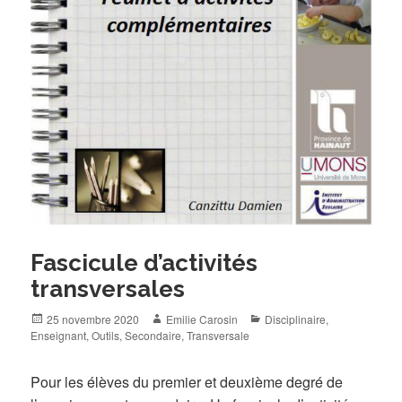
Fascicule d’activités
transversales
Posted
Author
Categories
25 novembre 2020
Emilie Carosin
Disciplinaire
,
on
Enseignant
,
Outils
,
Secondaire
,
Transversale
Pour les élèves du premier et deuxième degré de