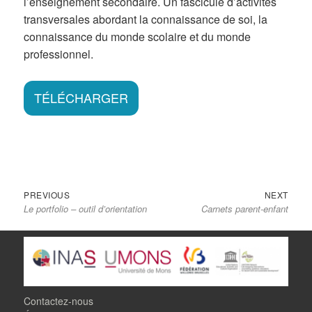
l’enseignement secondaire. Un fascicule d’activités
transversales abordant la connaissance de soi, la
connaissance du monde scolaire et du monde
professionnel.
TÉLÉCHARGER
Previous
Next
Navigation
PREVIOUS
NEXT
Le portfolio – outil d’orientation
Carnets parent-enfant
post:
post:
de
l’article
Contactez-nous