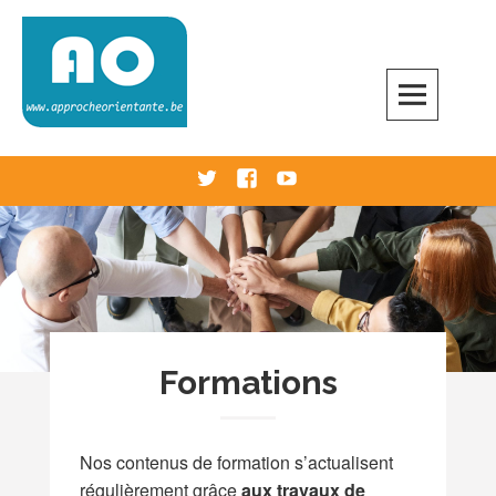
Skip
to
content
Approche Orientante
VERS UNE ÉCOLE RÉELLEMENT ORIENTANTE
Twitter
Facebook
Youtube
Formations
Nos contenus de formation s’actualisent
régulièrement grâce
aux travaux de