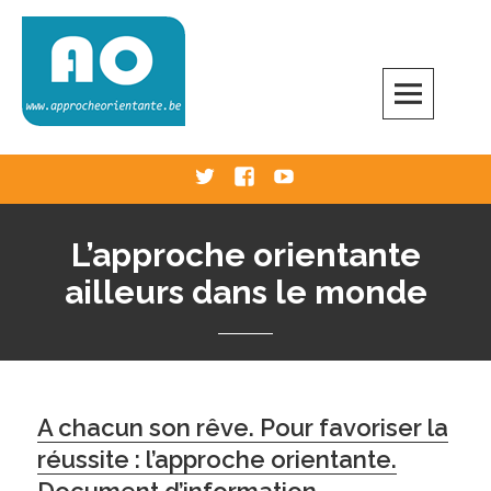
Skip
to
content
Approche Orientante
VERS UNE ÉCOLE RÉELLEMENT ORIENTANTE
Twitter
Facebook
Youtube
L’approche orientante
ailleurs dans le monde
A chacun son rêve. Pour favoriser la
réussite : l’approche orientante.