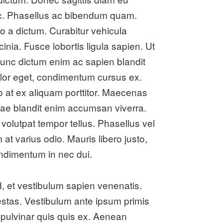
unc. Phasellus ac bibendum quam.
ro a dictum. Curabitur vehicula
cinia. Fusce lobortis ligula sapien. Ut
Nunc dictum enim ac sapien blandit
dolor eget, condimentum cursus ex.
eo at ex aliquam porttitor. Maecenas
vitae blandit enim accumsan viverra.
, volutpat tempor tellus. Phasellus vel
t varius odio. Mauris libero justo,
ondimentum in nec dui.
od, et vestibulum sapien venenatis.
estas. Vestibulum ante ipsum primis
nt pulvinar quis quis ex. Aenean