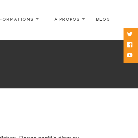
FORMATIONS
À PROPOS
BLOG
Twitt
Face
Yout
 dictum. Donec sagittis diam eu