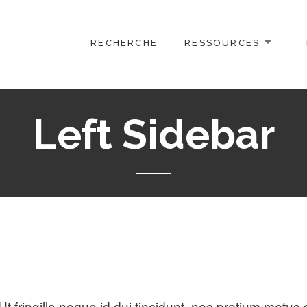
RECHERCHE
RESSOURCES
Left Sidebar
t fringilla neque id dui tincidunt, nec pretium metus