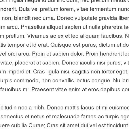
hendrerit. Duis vel pretium lorem, vitae fermentum n
 non, blandit nec urna. Donec vulputate gravida libe
ctum arcu. Phasellus aliquet sapien ut nulla pharetra la
im pretium. Vivamus ac ex et leo aliquam faucibus. 
tis tempor et id erat. Quisque est purus, dictum et 
el orci arcu. Proin et sapien dolor. Proin hendrerit l
vitae, placerat at sapien. Donec iaculis nisi purus, 
 imperdiet. Cras ligula nisi, sagittis non tortor eget
urpis commodo, non convallis lectus congue. Nullam a
us faucibus mi. Praesent vitae enim at eros dapibus c
llicitudin nec a nibh. Donec mattis lacus et mi euism
e senectus et netus et malesuada fames ac turpis eg
suere cubilia Curae; Cras sit amet dui vel est tincidu