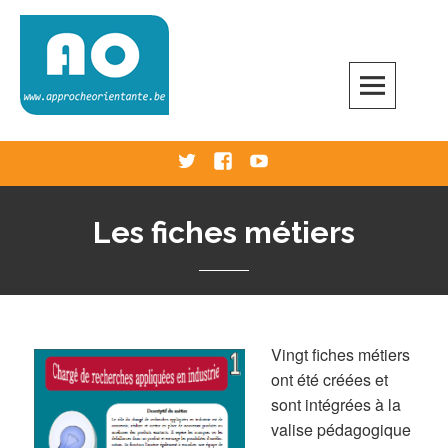
Skip
to
content
Approche Orientante
VERS UNE ÉCOLE RÉELLEMENT ORIENTANTE
Twitter
Facebook
Youtube
Les fiches métiers
Vingt fiches métiers
ont été créées et
sont intégrées à la
valise pédagogique