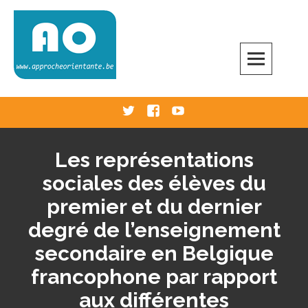
Skip
to
content
Approche Orientante
VERS UNE ÉCOLE RÉELLEMENT ORIENTANTE
Twitter
Facebook
Youtube
Les représentations
sociales des élèves du
premier et du dernier
degré de l’enseignement
secondaire en Belgique
francophone par rapport
aux différentes