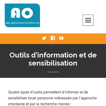
Skip
to
content
Approche Orientante
VERS UNE ÉCOLE RÉELLEMENT ORIENTANTE
Twitter
Facebook
Youtube
Outils d’information et de
sensibilisation
Quatre types d’outils permettent d’informer et de
sensibiliser toute personne intéressée par l’approche
orientante et par la recherche menée :