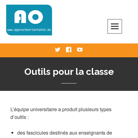
Skip
to
content
Approche Orientante
VERS UNE ÉCOLE RÉELLEMENT ORIENTANTE
Twitter
Facebook
Youtube
Outils pour la classe
L’équipe universitaire a produit plusieurs types
d’outils :
des fascicules destinés aux enseignants de