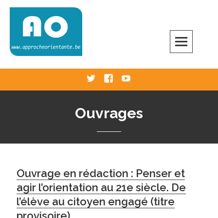
Skip
to
content
Approche Orientante
VERS UNE ÉCOLE RÉELLEMENT ORIENTANTE
Twitter
Facebook
Youtube
Ouvrages
Ouvrage en rédaction : Penser et
agir l’orientation au 21e siècle. De
l’élève au citoyen engagé (titre
provisoire)