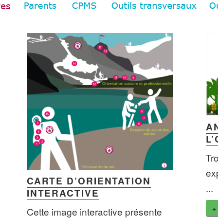
A
L
Tr
exp
CARTE D’ORIENTATION
...
INTERACTIVE
+
Cette image interactive présente