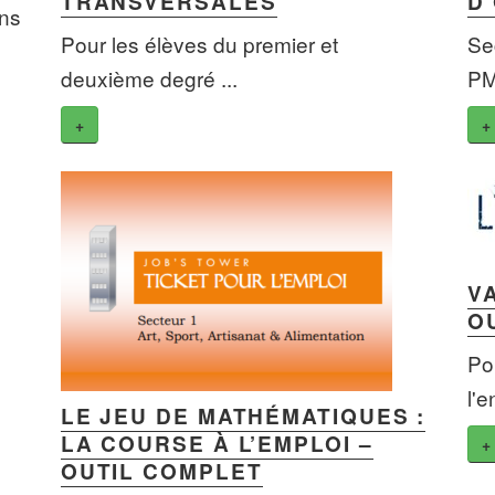
TRANSVERSALES
D
ons
Pour les élèves du premier et
Se
deuxième degré ...
PM
+
+
V
O
Po
l'
LE JEU DE MATHÉMATIQUES :
LA COURSE À L’EMPLOI –
+
OUTIL COMPLET