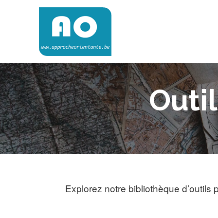
Skip
to
content
Approche Orientante
VERS UNE ÉCOLE RÉELLEMENT ORIENTANTE
Outil
Explorez notre bibliothèque d’outils