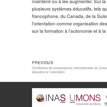
maintenir ou à les augmenter. Sur l
plusieurs systèmes éducatifs, tels q
francophone, du Canada, de la Suis
l’orientation comme organisation des
sur la formation à l’autonomie et à l
Previous
Navigation
PREVIOUS
Conférence de comparaisons internationales du Cnesc
post:
de
éducation à l’orientation
l’article