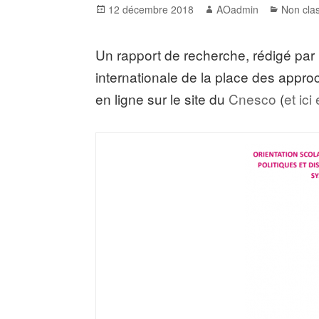
Posted
Author
Categor
12 décembre 2018
AOadmin
Non cla
on
Un rapport de recherche, rédigé par
internationale de la place des approc
en ligne sur le site du
Cnesco
(
et ic