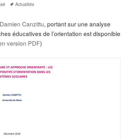
ies
Tags
ssé
Actualités
Damien Canzittu
, portant sur une analyse
hes éducatives de l’orientation est disponible
i en version PDF
)