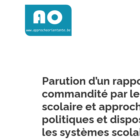
Skip
to
content
Approche Orientante
VERS UNE ÉCOLE RÉELLEMENT ORIENTANTE
Parution d’un rapp
commandité par le 
scolaire et approch
politiques et dispo
les systèmes scola