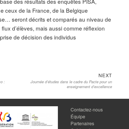
a base des résultats des enquêtes PISA,
ue ceux de la France, de la Belgique
se… seront décrits et comparés au niveau de
 flux d’élèves, mais aussi comme réflexion
a prise de décision des individus
Next
NEXT
o :
Journée d’études dans le cadre du Pacte pour un
post:
enseignement d’excellence
Contactez-nous
Équipe
Partenaires