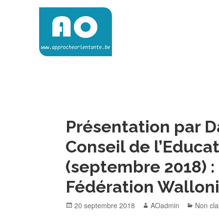
Skip
to
content
Approche Orientante
VERS UNE ÉCOLE RÉELLEMENT ORIENTANTE
Présentation par D
Conseil de l’Educa
(septembre 2018) : 
Fédération Wallon
Posted
Author
Categor
20 septembre 2018
AOadmin
Non cl
on