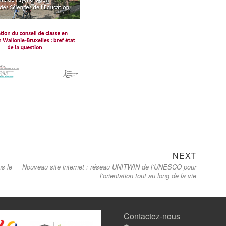
Next
NEXT
ns le
Nouveau site internet : réseau UNITWIN de l’UNESCO pour
post:
l’orientation tout au long de la vie
Contactez-nous