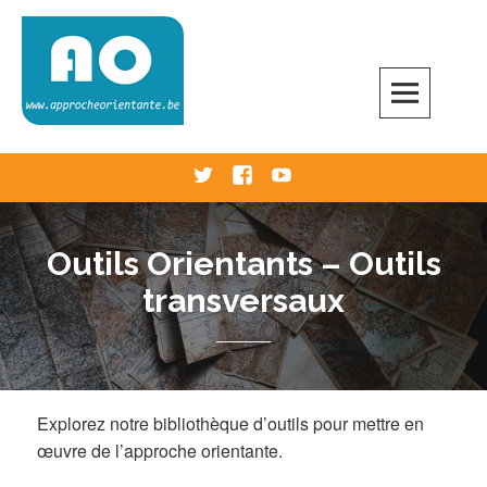
Skip
to
content
Approche Orientante
VERS UNE ÉCOLE RÉELLEMENT ORIENTANTE
Twitter
Facebook
Youtube
Outils Orientants – Outils
transversaux
Explorez notre bibliothèque d’outils pour mettre en
œuvre de l’approche orientante.