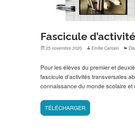
Fascicule d’activit
Posted
Author
Cat
25 novembre 2020
Emilie Carosin
Dis
on
Pour les élèves du premier et deux
fascicule d’activités transversales a
connaissance du monde scolaire et 
TÉLÉCHARGER