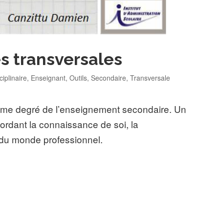
és transversales
egories
ciplinaire
,
Enseignant
,
Outils
,
Secondaire
,
Transversale
ième degré de l’enseignement secondaire. Un
bordant la connaissance de soi, la
du monde professionnel.