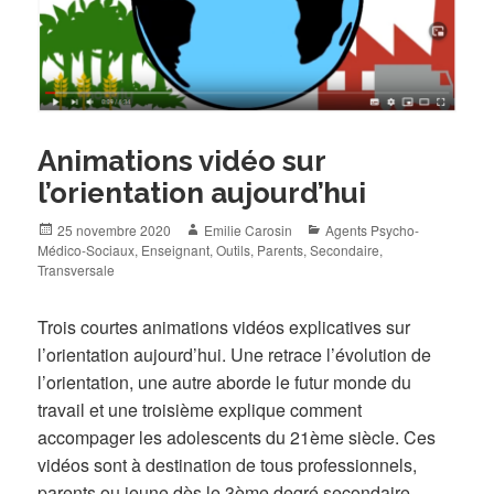
Animations vidéo sur
l’orientation aujourd’hui
Posted
Author
Categories
25 novembre 2020
Emilie Carosin
Agents Psycho-
on
Médico-Sociaux
,
Enseignant
,
Outils
,
Parents
,
Secondaire
,
Transversale
Trois courtes animations vidéos explicatives sur
l’orientation aujourd’hui. Une retrace l’évolution de
l’orientation, une autre aborde le futur monde du
travail et une troisième explique comment
accompager les adolescents du 21ème siècle. Ces
vidéos sont à destination de tous professionnels,
parents ou jeune dès le 3ème degré secondaire.