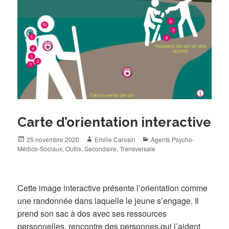
Carte d’orientation interactive
Posted
Author
Categories
25 novembre 2020
Emilie Carosin
Agents Psycho-
on
Médico-Sociaux
,
Outils
,
Secondaire
,
Transversale
Cette image interactive présente l’orientation comme
une randonnée dans laquelle le jeune s’engage. Il
prend son sac à dos avec ses ressources
personnelles, rencontre des personnes qui l’aident