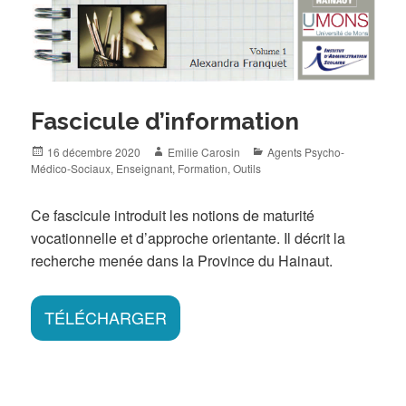
Fascicule d’information
Posted
Author
Categories
16 décembre 2020
Emilie Carosin
Agents Psycho-
on
Médico-Sociaux
,
Enseignant
,
Formation
,
Outils
Ce fascicule introduit les notions de maturité
vocationnelle et d’approche orientante. Il décrit la
recherche menée dans la Province du Hainaut.
TÉLÉCHARGER