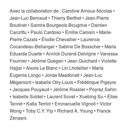
Avec la collaboration de : Caroline Arnoux-Nicolas •
Jean-Luc Bernaud • Thierry Berthet • Jean-Pierre
Boutinet • Samira Bourgeois-Bougrine • Damien
Canzittu • Paulo Cardoso • Émilie Carosin • Marie-
Pierre Cazals • Élodie Chevallier • Laurence
Cocandeau-Bellanger • Sabine De Bosscher • Maria
Eduarda Duarte • Annick Durand-Delvigne • Vanessa
Fournier • Jérôme Guegan • Jean Guichard • Violette
Hajjar • Alexis Le Blanc • Lin Lhotellier • María
Eugenia Longo • Jonas Masdonati • Jean-Luc
Mègemont • Isabelle Olry-Louis • Frédérique Pigeyre
• Jacques Pouyaud • Jérôme Rossier • Poyraz Sahin
• Isabelle Soidet • Laurent Sovet • Xuebing Su • Élise
Tenret • Katia Terriot • Emmanuelle Vignoli • Victor
Wong • Toby C.Y. Yip • Richard A. Young • Franck
Zenasni.