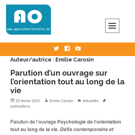
Skip
to
content
Approche Orientante
VERS UNE ÉCOLE RÉELLEMENT ORIENTANTE
Twitter
Facebook
Youtube
Auteur/autrice :
Emilie Carosin
Parution d’un ouvrage sur
l’orientation tout au long de la
vie
Posted
Author
Categories
Tags
22 février 2021
Emilie Carosin
Actualités
on
publications
Parution de l’ouvrage
Psychologie de l’orientation
tout au long de la vie.
Défis contemporains et