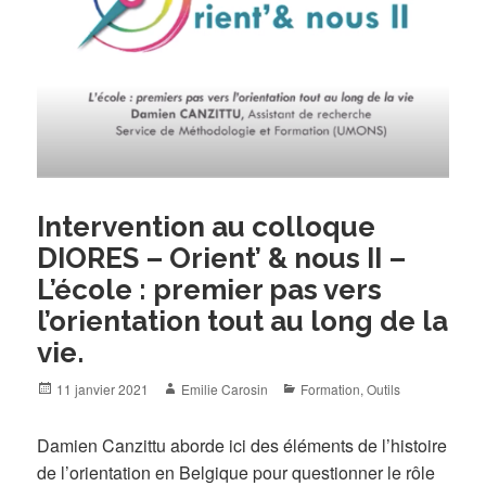
Intervention au colloque
DIORES – Orient’ & nous II –
L’école : premier pas vers
l’orientation tout au long de la
vie.
Posted
Author
Categories
11 janvier 2021
Emilie Carosin
Formation
,
Outils
on
Damien Canzittu aborde ici des éléments de l’histoire
de l’orientation en Belgique pour questionner le rôle