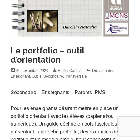
Le portfolio – outil
d’orientation
Posted
Author
Categories
25 novembre 2020
Emilie Carosin
Disciplinaire
,
on
Enseignant
,
Outils
,
Secondaire
,
Transversale
Secondaire – Enseignants – Parents -PMS
Pour les enseignants désirant mettre en place un
portfolio orientant avec les élèves (papier et/ou
numérique). Un guide décliné en trois fascicules
présentant l’approche portfolio, des exemples de
portfolio et un mode d’emploi pour concevoir un