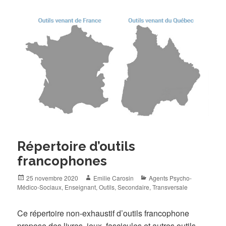
Répertoire d’outils
francophones
Posted
Author
Categories
25 novembre 2020
Emilie Carosin
Agents Psycho-
on
Médico-Sociaux
,
Enseignant
,
Outils
,
Secondaire
,
Transversale
Ce répertoire non-exhaustif d’outils francophone
propose des livres, jeux, fascicules et autres outils