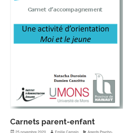
Carnets parent-enfant
Posted
Author
Categories
25 novembre 2020
Emilie Carosin
Agents Psycho-