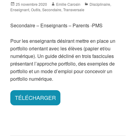
Posted
Author
Categories
25 novembre 2020
Emilie Carosin
Disciplinaire
,
on
Enseignant
,
Outils
,
Secondaire
,
Transversale
Secondaire – Enseignants – Parents -PMS
Pour les enseignants désirant mettre en place un
portfolio orientant avec les élèves (papier et/ou
numérique). Un guide décliné en trois fascicules
présentant l’approche portfolio, des exemples de
portfolio et un mode d’emploi pour concevoir un
portfolio numérique.
TÉLÉCHARGER