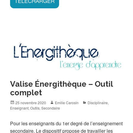
TÉLÉCHARGER
Valise Énergithèque – Outil
complet
Posted
Author
Categories
25 novembre 2020
Emilie Carosin
Disciplinaire
,
on
Enseignant
,
Outils
,
Secondaire
Pour les enseignants du 1er degré de l’enseignement
secondaire. Le dispositif propose de travailler les