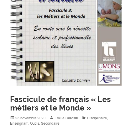
Fascicule de français « Les
métiers et le Monde »
Posted
Author
Categories
25 novembre 2020
Emilie Carosin
Disciplinaire
,
on
Enseignant
,
Outils
,
Secondaire