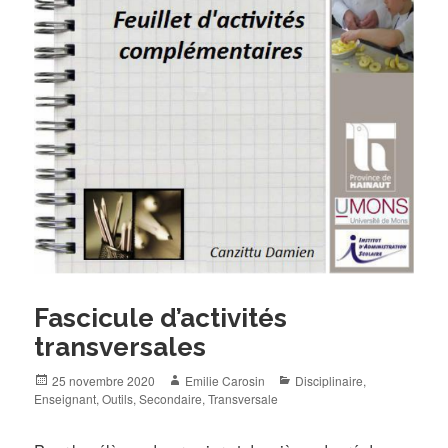
Fascicule d’activités
transversales
Posted
Author
Categories
25 novembre 2020
Emilie Carosin
Disciplinaire
,
on
Enseignant
,
Outils
,
Secondaire
,
Transversale