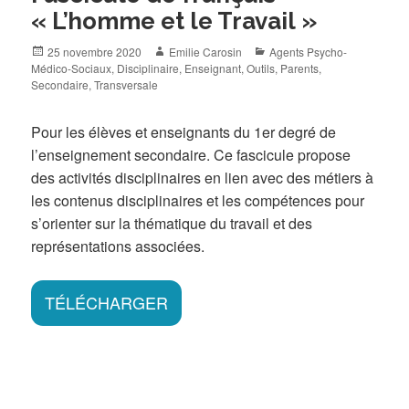
« L’homme et le Travail »
Posted
Author
Categories
25 novembre 2020
Emilie Carosin
Agents Psycho-
on
Médico-Sociaux
,
Disciplinaire
,
Enseignant
,
Outils
,
Parents
,
Secondaire
,
Transversale
Pour les élèves et enseignants du 1er degré de
l’enseignement secondaire. Ce fascicule propose
des activités disciplinaires en lien avec des métiers à
les contenus disciplinaires et les compétences pour
s’orienter sur la thématique du travail et des
représentations associées.
TÉLÉCHARGER