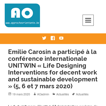
Skip
to
content
Approche Orientante
VERS UNE ÉCOLE RÉELLEMENT ORIENTANTE
Twitter
Facebook
Youtube
Emilie Carosin a participé à la
conférence internationale
UNITWIN « Life Designing
Interventions for decent work
and sustainable development
» (5, 6 et 7 mars 2020)
Posted
Author
Categories
Tags
19 mars 2020
AOadmin
Actualités
Actualités
on