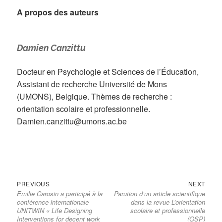
A propos des auteurs
Damien
Canzittu
Docteur en Psychologie et Sciences de l’Éducation,
Assistant de recherche Université de Mons
(UMONS), Belgique. Thèmes de recherche :
orientation scolaire et professionnelle.
Damien.canzittu@umons.ac.be
Previous
Next
Navigation
PREVIOUS
NEXT
Emilie Carosin a participé à la
Parution d’un article scientifique
post:
post:
de
conférence internationale
dans la revue L’orientation
l’article
UNITWIN « Life Designing
scolaire et professionnelle
Interventions for decent work
(OSP)