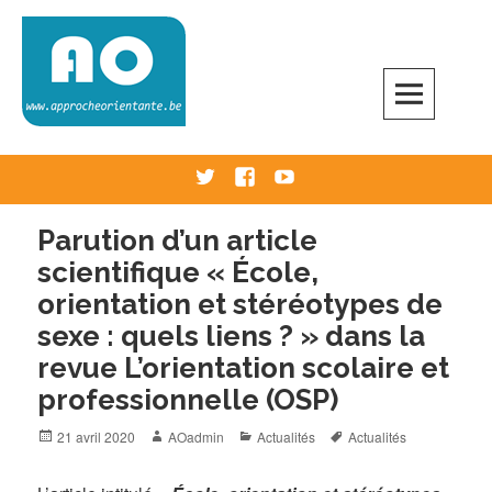
Skip
to
content
Approche Orientante
VERS UNE ÉCOLE RÉELLEMENT ORIENTANTE
Twitter
Facebook
Youtube
Parution d’un article
scientifique « École,
orientation et stéréotypes de
sexe : quels liens ? » dans la
revue L’orientation scolaire et
professionnelle (OSP)
Posted
Author
Categories
Tags
21 avril 2020
AOadmin
Actualités
Actualités
on